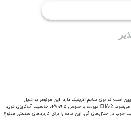
ذیر
ستر اکریلیک شفاف، بی‌رنگ و با ویسکوزیته پایین است که بوی ملایم اکریلیک دارد. این مونومر به دلیل
واکنش‌پذیری بالا و توانایی ایجاد پلیمرهای انعطاف‌پذیر و مقاوم، یکی از مهم‌ترین مواد اولیه در تولید رزین‌ها، چسب‌ها و پوشش‌ها محسوب می‌شود. 2-EHA دیولت با خلوص ۹۹.۵%+، خاصیت آب‌گریزی قوی،
ط محیطی ارائه می‌دهد. نقطه جوش بالای آن (حدود ۲۱۶ درجه سانتی‌گراد) و حلالیت خوب در حلال‌های آلی، این ماده را برای کاربردهای صنعتی متنوع