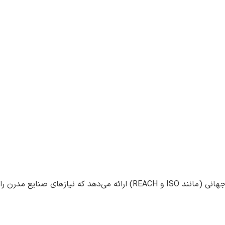
دیولت، نامی برجسته در تولید مونومرهای اکریلیک با کیفیت بالا، با بهره‌گیری از فناوری پیشرفته اروپایی، محصولاتی مطابق با استانداردهای جهانی (مانند ISO و REACH) ارائه می‌دهد که نیازهای صنایع مدرن را