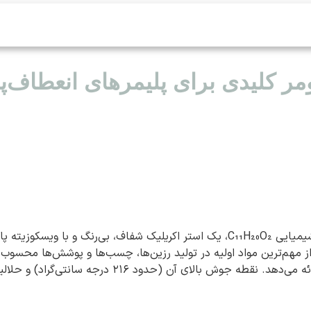
مر کلیدی برای پلیمرهای انعطاف‌پ
دواتیل هگزیل اکریلات (2-Ethylhexyl Acrylate یا 2-EHA) با فرمول شیمیایی C₁₁H₂₀O₂، یک ا
چسبندگی عالی و مقاومت در برابر تغییرات دمایی و شرای